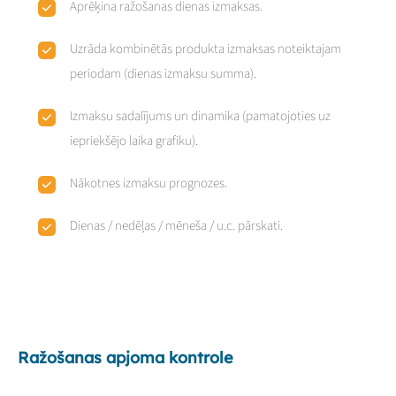
Aprēķina ražošanas dienas izmaksas.
Uzrāda kombinētās produkta izmaksas noteiktajam
periodam (dienas izmaksu summa).
Izmaksu sadalījums un dinamika (pamatojoties uz
iepriekšējo laika grafiku).
Nākotnes izmaksu prognozes.
Dienas / nedēļas / mēneša / u.c. pārskati.
Ražošanas apjoma kontrole