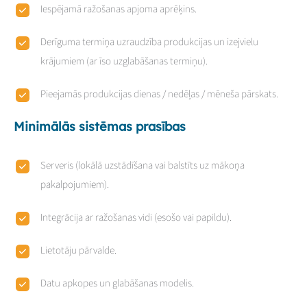
Iespējamā ražošanas apjoma aprēķins.
Derīguma termiņa uzraudzība produkcijas un izejvielu
krājumiem (ar īso uzglabāšanas termiņu).
Pieejamās produkcijas dienas / nedēļas / mēneša pārskats.
Minimālās sistēmas prasības
Serveris (lokālā uzstādīšana vai balstīts uz mākoņa
pakalpojumiem).
Integrācija ar ražošanas vidi (esošo vai papildu).
Lietotāju pārvalde.
Datu apkopes un glabāšanas modelis.