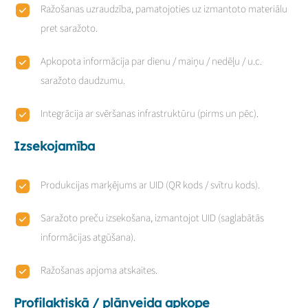
Ražošanas uzraudzība, pamatojoties uz izmantoto materiālu
pret saražoto.
Apkopota informācija par dienu / maiņu / nedēļu / u.c.
saražoto daudzumu.
Integrācija ar svēršanas infrastruktūru (pirms un pēc).
Izsekojamība
Produkcijas marķējums ar UID (QR kods / svītru kods).
Saražoto preču izsekošana, izmantojot UID (saglabātās
informācijas atgūšana).
Ražošanas apjoma atskaites.
Profilaktiskā / plānveida apkope