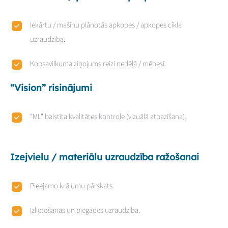
Iekārtu / mašīnu plānotās apkopes / apkopes cikla
uzraudzība.
Kopsavilkuma ziņojums reizi nedēļā / mēnesī.
“Vision” risinājumi
“ML” balstīta kvalitātes kontrole (vizuālā atpazīšana).
Izejvielu / materiālu uzraudzība ražošanai
Pieejamo krājumu pārskats.
Izlietošanas un piegādes uzraudzība.