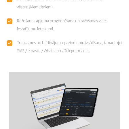
vēsturiskiem datiem).
Ražošanas apjoma prognozēšana un ražošanas vides
iestatījumu ieteikumi.
Trauksmes un brīdinājumu paziņojumu izsūtīšana, izmantojot
SMS / e-pastu / Whatsapp / Telegram / u.c.