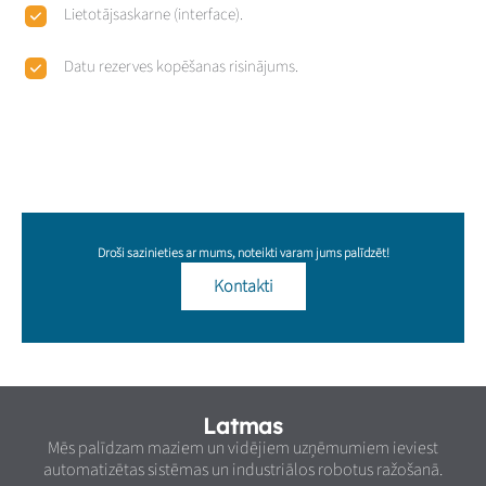
Lietotājsaskarne (interface).
Datu rezerves kopēšanas risinājums.
Droši sazinieties ar mums, noteikti varam jums palīdzēt!
Kontakti
Latmas
Mēs palīdzam maziem un vidējiem uzņēmumiem ieviest
automatizētas sistēmas un industriālos robotus ražošanā.