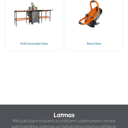
Multi funkcionālas frēzes
Rokas frēzes
Latmas
Mēs palīdzam maziem un vidējiem uzņēmumiem ieviest
automatizētas sistēmas un industriālos robotus ražošanā.