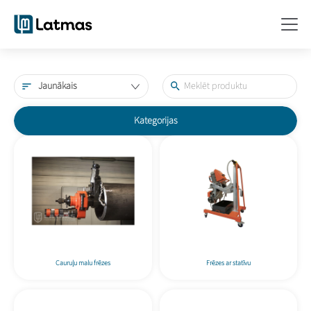
Jaunākais
Kategorijas
Cauruļu malu frēzes
Frēzes ar statīvu