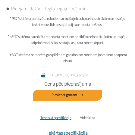
Pieejami dažādi degļa uzgaļu locījumi.
*
iBOT
sistēma paredzēta robotiem ar tukšu jeb dobu delnas struktūru un iespēju
izvilkt vadus līdz sestajai asij caur robota iekšpusi.
*
eBOT
sistēma paredzēta standarta robotiem ar pildītu delnas struktūru un iespēju
stiprināt vadus līdz sestajai asij caur robota ārpusi.
*cBOT sistēma paredzēta gan pildītiem gan dobiem robotiem (nomainot adaptera
disku)
CAT_BOT_19_EDR_en-2.pdf
Cena pēc pieprasījuma
Pievienot grozam
Tehniskā specifikācija
Videoklips
Iekārtas specifikācija