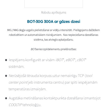
Robotu aprīkojums
BOT-30G 300A ar gāzes dzesi
MIG / MAG degļa uzgalis pielietošanai ar vidēju intensitāti. Pielāgojams dažādiem
robotizētiem un automatiskiem risinājumiem. Nav nepieciešama dzesēšanas
sistēma, kas atvieglo apkalpošanu.
BOTseries
izpildelementu priekšrocības:
Iespējams konfigurēt ar visām
iBOT
*,
eBOT
*,
cBOT
*
sistēmām.
Nerūsējošā tērauda korpuss uztur nemainīgu TCP (
tool
center point
jeb instrumenta centru) par spīti iespējamām
temperatūras izmaiņām.
Augstāka metināšanas kontaktpunkta dzesēšana izmantojot
COOLTIP
tehnoloģiju.