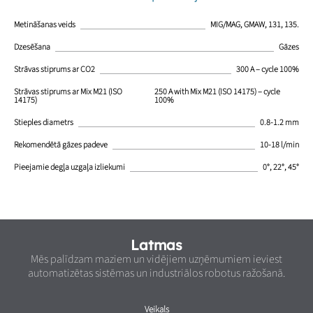
Metināšanas veids
MIG/MAG, GMAW, 131, 135.
Dzesēšana
Gāzes
Strāvas stiprums ar CO2
300 A – cycle 100%
Strāvas stiprums ar Mix M21 (ISO
250 A with Mix M21 (ISO 14175) – cycle
14175)
100%
Stieples diametrs
0.8-1.2 mm
Rekomendētā gāzes padeve
10-18 l/min
Pieejamie degļa uzgaļa izliekumi
0°, 22°, 45°
Latmas
Mēs palīdzam maziem un vidējiem uzņēmumiem ieviest
automatizētas sistēmas un industriālos robotus ražošanā.
Veikals