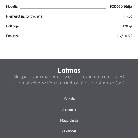
Modelis
HC3303B Sērija
Piemērotais kontrolieris
Hi-5c
Celtpēja
120 kg
Paaudze
11G / 10.5G
Latmas
Mēs palīdzam maziem un vidējiem uzņēmumiem ieviest
automatizētas sistēmas un industriālos robotus ražošanā.
Veikals
Jaunumi
Mūsu darbi
Vakances