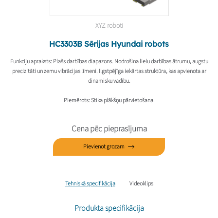
XYZ roboti
HC3303B Sērijas Hyundai robots
Funkciju apraksts
: Plašs darbības diapazons. Nodrošina lielu darbības ātrumu, augstu
precizitāti un zemu vibrācijas līmeni. Ilgstpējīga iekārtas struktūra, kas apvienota ar
dinamisku vadību.
Piemērots
: Stika plākšņu pārvietošana.
Cena pēc pieprasījuma
Pievienot grozam
Tehniskā specifikācija
Videoklips
Produkta specifikācija