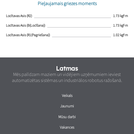
Pieļaujamais griezes moments
Locītavas Asis (R2)
1.73 kgf·m
Locītavas Asis (B(Locīšana))
1.73 kgf·m
Locītavas Asis (R1(Pagriešana))
1.02 kgf·m
Latmas
Mēs palīdzam maziem un vidējiem uzņēmumiem ieviest
automatizētas sistēmas un industriālos robotus ražošanā.
Veikals
Jaunumi
Mūsu darbi
Vakances