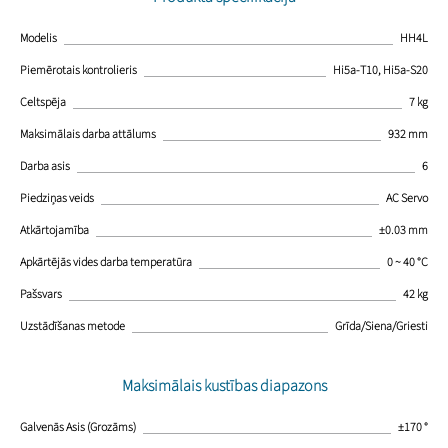
Modelis
HH4L
Piemērotais kontrolieris
Hi5a-T10, Hi5a-S20
Celtspēja
7 kg
Maksimālais darba attālums
932 mm
Darba asis
6
Piedziņas veids
AC Servo
Atkārtojamība
±0.03 mm
Apkārtējās vides darba temperatūra
0 ~ 40 °C
Pašsvars
42 kg
Uzstādīšanas metode
Grīda/Siena/Griesti
Maksimālais kustības diapazons
Galvenās Asis (Grozāms)
±170 °