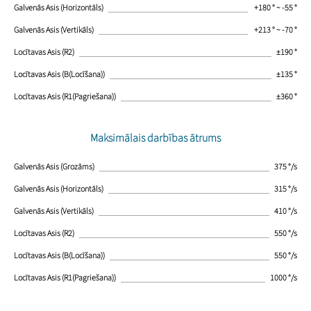
Galvenās Asis (Horizontāls)
+180 ° ~ -55 °
Galvenās Asis (Vertikāls)
+213 ° ~ -70 °
Locītavas Asis (R2)
±190 °
Locītavas Asis (B(Locīšana))
±135 °
Locītavas Asis (R1(Pagriešana))
±360 °
Maksimālais darbības ātrums
Galvenās Asis (Grozāms)
375 °/s
Galvenās Asis (Horizontāls)
315 °/s
Galvenās Asis (Vertikāls)
410 °/s
Locītavas Asis (R2)
550 °/s
Locītavas Asis (B(Locīšana))
550 °/s
Locītavas Asis (R1(Pagriešana))
1000 °/s