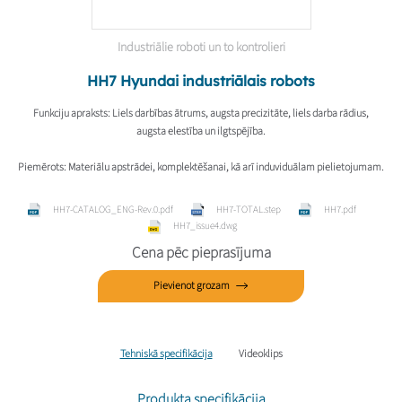
Industriālie roboti un to kontrolieri
HH7 Hyundai industriālais robots
Funkciju apraksts
: Liels darbības ātrums, augsta precizitāte, liels darba rādius,
augsta elestība un ilgtspējība.
Piemērots
: Materiālu apstrādei, komplektēšanai, kā arī induviduālam pielietojumam.
HH7-CATALOG_ENG-Rev.0.pdf
HH7-TOTAL.step
HH7.pdf
HH7_issue4.dwg
Cena pēc pieprasījuma
Pievienot grozam
Tehniskā specifikācija
Videoklips
Produkta specifikācija