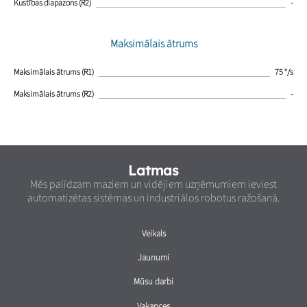
Kustības diapazons (R2)
-
Maksimālais ātrums
Maksimālais ātrums (R1)
75 °/s
Maksimālais ātrums (R2)
-
Latmas
Mēs palīdzam maziem un vidējiem uzņēmumiem ieviest
automatizētas sistēmas un industriālos robotus ražošanā.
Veikals
Jaunumi
Mūsu darbi
Vakances