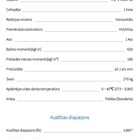
Celtspēja
1 tona
Rotācijas virziens
Horizontāls
Piemērotais kontrolieris
Hi5/Hi5a
Asis
1 Ass
Balsta moments[kgf.m]
620
Pielaides inerces moments[kgf.m²]
180
Precizitāte
±0.1 arc min
Svars
270 kg
Apkārtējas vides darba temperatūra
0 ~ 45℃ (273 ~ 318K)
Krāsa
Pelēka (Standarta)
Kustības diapazons
Kustības diapazons (R1)
±360 °