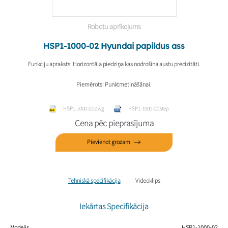
Robotu aprīkojums
HSP1-1000-02 Hyundai papildus ass
Funkciju apraksts
: Horizontāla piedziņa kas nodrošina austu precizitāti.
Piemērots
: Punktmetināšānai.
HSP1-1000-02.dwg
HSP1-1000-02.step
Cena pēc pieprasījuma
Pievienot grozam
Tehniskā specifikācija
Videoklips
Iekārtas Specifikācija
Modelis
HSP1-1000-02