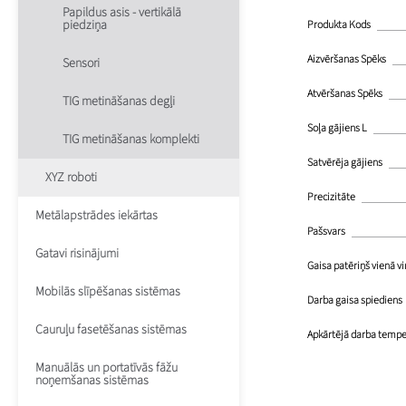
Papildus asis - vertikālā
piedziņa
Produkta Kods
Aizvēršanas Spēks
Sensori
Atvēršanas Spēks
TIG metināšanas degļi
Soļa gājiens L
TIG metināšanas komplekti
Satvērēja gājiens
XYZ roboti
Precizitāte
Metālapstrādes iekārtas
Pašsvars
Gatavi risinājumi
Gaisa patēriņš vienā vi
Mobilās slīpēšanas sistēmas
Darba gaisa spiediens
Cauruļu fasetēšanas sistēmas
Apkārtējā darba tempe
Manuālās un portatīvās fāžu
noņemšanas sistēmas