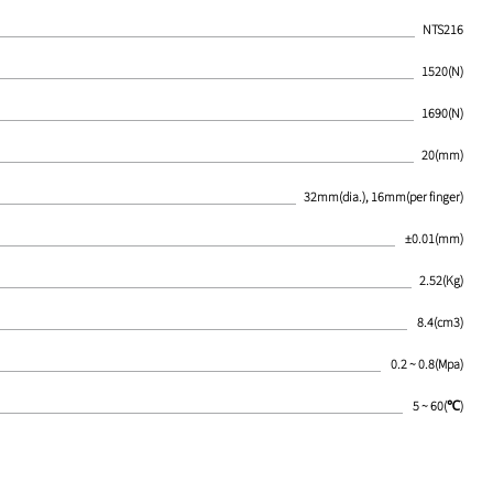
NTS216
1520(N)
1690(N)
20(mm)
32mm(dia.), 16mm(per finger)
±0.01(mm)
2.52(Kg)
8.4(cm3)
0.2 ~ 0.8(Mpa)
5 ~ 60(℃)