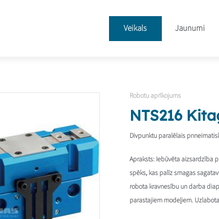
Veikals
Jaunumi
Robotu aprīkojums
NTS216 Kita
Divpunktu paralēlais pnneimatisk
Apraksts:
Iebūvēta aizsardzība pr
spēks, kas palīz smagas sagatave
robota kravnesību un darba diap
parastajiem modeļiem. Uzlabota s