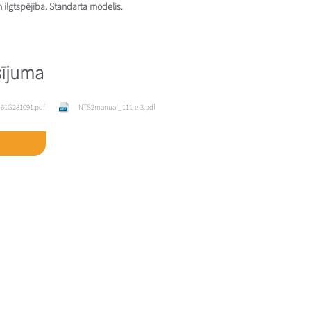
n ilgtspējība. Standarta modelis.
sījuma
61G281091.pdf
NTS2manual_111-e-3.pdf