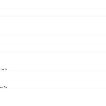
rzienā
ratūra