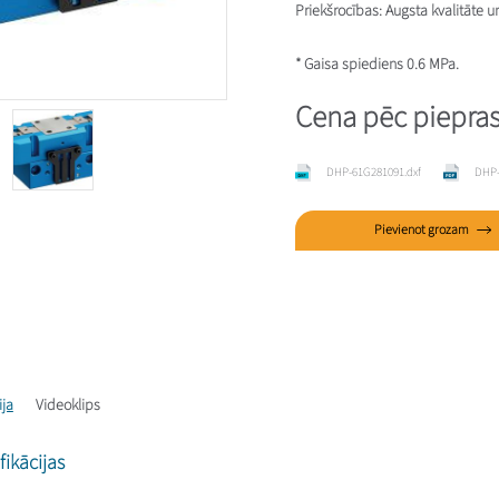
Priekšrocības
: Augsta kvalitāte u
* Gaisa spiediens 0.6 MPa.
Cena pēc piepra
DHP-61G281091.dxf
DHP-
Pievienot grozam
ija
Videoklips
ikācijas