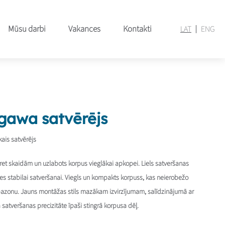
Mūsu darbi
Vakances
Kontakti
LAT
ENG
gawa satvērējs
ais satvērējs
et skaidām un uzlabots korpus vieglākai apkopei. Liels satveršanas
s stabilai satveršanai. Viegls un kompakts korpuss, kas neierobežo
azonu. Jauns montāžas stils mazākam izvirzījumam, salīdzinājumā ar
atveršanas precizitāte īpaši stingrā korpusa dēļ.