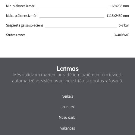
Min. plāksnes izmēri
165x235 mm
Maks. plāksnes izmēri
1115x2450 mm
Saspiesta gaisa spiediens
6-7 bar
Strāvas avots
3x400 VAC
Latmas
Mēs palīdzam maziem un vidējiem uzņēmumiem ieviest
automatizētas sistēmas un industriālos robotus ražošanā.
Veikals
Jaunumi
Mūsu darbi
Vakances