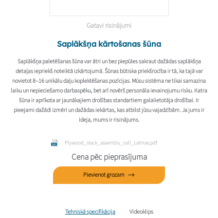
Gatavi risinājumi
Saplākšņa kārtošanas šūna
Saplākšņa paletēšanas šūna var ātri un bez piepūles sakraut dažādas saplākšņa
detaļas iepriekš noteiktā izkārtojumā. Šūnas būtiska priekšrocība ir tā, ka tajā var
novietot 8–16 unikālu daļu koplektēšanas pozīcijas. Mūsu sistēma ne tikai samazina
laiku un nepieciešamo darbaspēku, bet arī novērš personāla ievainojumu risku. Katra
šūna ir aprīkota ar jaunākajiem drošības standartiem galalietotāja drošībai. Ir
pieejami dažādi izmēri un dažādas iekārtas, kas atbilst jūsu vajadzībām. Ja jums ir
ideja, mums ir risinājums.
Plywood_stack_assembly_cell_Latmas.pdf
Cena pēc pieprasījuma
Pievienot grozam
Tehniskā specifikācija
Videoklips