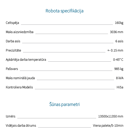
Robota specifikācija
Celtspēja
160kg
Maks aizsniedzmība
3036 mm
Darba asis
6 asis
Precizitāte
+- 0.15 mm
Apkārtēja darba temperatūra
0-45° C
Pašsvars
985 kg
Maks nominālā jauda
8 kVA
Kontroliera Modelis
Hi5a
Šūnas parametri
Izmērs
13500x11350 mm
Vidējais darba ātrums
Viena palete/5-10min