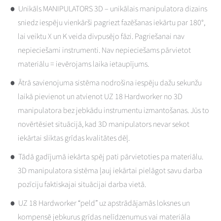
Unikāls MANIPULATORS 3D – unikālais manipulatora dizains
sniedz iespēju vienkārši pagriezt fazēšanas iekārtu par 180°,
lai veiktu X un K veida divpusējo fāzi. Pagriešanai nav
nepieciešami instrumenti. Nav nepieciešams pārvietot
materiālu = ievērojams laika ietaupījums.
Ātrā savienojuma sistēma nodrošina iespēju dažu sekunžu
laikā pievienot un atvienot UZ 18 Hardworker no 3D
manipulatora bez jebkādu instrumentu izmantošanas. Jūs to
novērtēsiet situācijā, kad 3D manipulators nevar sekot
iekārtai sliktas grīdas kvalitātes dēļ.
Tādā gadījumā iekārta spēj pati pārvietoties pa materiālu.
3D manipulatora sistēma ļauj iekārtai pielāgot savu darba
pozīciju faktiskajai situācijai darba vietā.
UZ 18 Hardworker “peld” uz apstrādājamās loksnes un
kompensē jebkurus grīdas nelīdzenumus vai materiāla