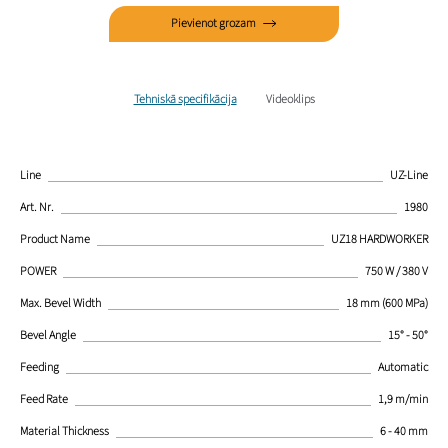
Pievienot grozam
Tehniskā specifikācija
Videoklips
Line
UZ-Line
Art. Nr.
1980
Product Name
UZ18 HARDWORKER
POWER
750 W / 380 V
Max. Bevel Width
18 mm (600 MPa)
Bevel Angle
15° - 50°
Feeding
Automatic
Feed Rate
1,9 m/min
Material Thickness
6 - 40 mm