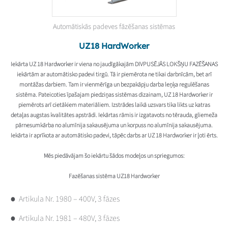
Automātiskās padeves fāzēšanas sistēmas
UZ18 HardWorker
Iekārta UZ 18 Hardworker ir viena no jaudīgākajām DIVPUSĒJĀS LOKŠŅU FAZĒŠANAS
iekārtām ar automātisko padevi tirgū. Tā ir piemērota ne tikai darbnīcām, bet arī
montāžas darbiem. Tam ir vienmērīga un bezpakāpju darba leņķa regulēšanas
sistēma. Pateicoties īpašajam piedziņas sistēmas dizainam, UZ 18 Hardworker ir
piemērots arī cietākiem materiāliem. Izstrādes laikā uzsvars tika likts uz katras
detaļas augstas kvalitātes apstrādi. Iekārtas rāmis ir izgatavots no tērauda, gliemeža
pārnesumkārba no alumīnija sakausējuma un korpuss no alumīnija sakausējuma.
Iekārta ir aprīkota ar automātisko padevi, tāpēc darbs ar UZ 18 Hardworker ir ļoti ērts.
Mēs piedāvājam šo iekārtu šādos modeļos un spriegumos:
Fazēšanas sistēma UZ18 Hardworker
Artikula Nr. 1980 – 400V, 3 fāzes
Artikula Nr. 1981 – 480V, 3 fāzes