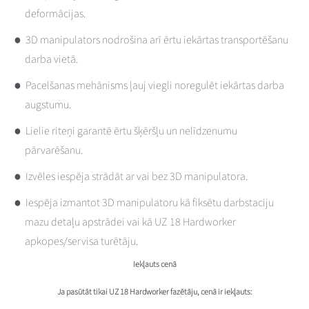
deformācijas.
3D manipulators nodrošina arī ērtu iekārtas transportēšanu
darba vietā.
Pacelšanas mehānisms ļauj viegli noregulēt iekārtas darba
augstumu.
Lielie riteņi garantē ērtu šķēršļu un nelīdzenumu
pārvarēšanu.
Izvēles iespēja strādāt ar vai bez 3D manipulatora.
Iespēja izmantot 3D manipulatoru kā fiksētu darbstaciju
mazu detaļu apstrādei vai kā UZ 18 Hardworker
apkopes/servisa turētāju.
Iekļauts cenā
Ja pasūtāt tikai UZ 18 Hardworker fazētāju, cenā ir iekļauts: