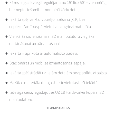
Fāzes leņķis ir viegli regulējams no 15° līdz 50° – vienmērīgi,
bez nepieciešamības nomainīt kādu detaļu.
Iekārta spēj veikt divpusējo fazēšanu (X, K) bez
nepieciešamības pārvietot vai apgriezt materiālu.
Vienkārša savienošana ar 3D manipulatoru vieglākai
darbināšanai un pārvietošanai.
Iekārta ir aprīkota ar automātisko padevi.
Stacionāras un mobilas izmantošanas iespēja.
Iekārta spēj strādāt uz lielām detaļām bez papildu atbalsta.
Mazākas materiāla detaļas tiek ievietotas tieši iekārtā.
Izdevīga cena, iegādājoties UZ 18 Hardworker kopā ar 3D
manipulatoru.
3D MANIPULATORS