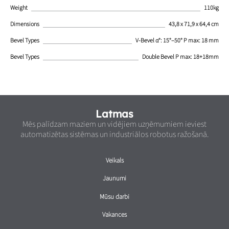
Weight
110kg
Dimensions
43,8 x 71,9 x 64,4 cm
Bevel Types
V-Bevel α°: 15°–50° P max: 18 mm
Bevel Types
Double Bevel P max: 18+18mm
Latmas
Mēs palīdzam maziem un vidējiem uzņēmumiem ieviest
automatizētas sistēmas un industriālos robotus ražošanā.
Veikals
Jaunumi
Mūsu darbi
Vakances