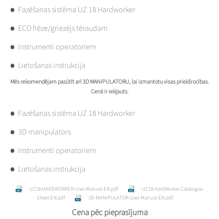
Fazēšanas sistēma UZ 18 Hardworker
ECO frēze/griezējs tēraudam
Instrumenti operatoriem
Lietošanas instrukcija
Mēs rekomendējam pasūtīt arī 3D MANIPULATORU, lai izmantotu visas priekšrocības.
Cenā ir iekļauts:
Fazēšanas sistēma UZ 18 Hardworker
3D manipulators
Instrumenti operatoriem
Lietošanas instrukcija
UZ18-HARDWORKER-User-Manual-EN.pdf
UZ18-HardWorker-Catalogue-
Sheet-EN.pdf
3D-MANIPULATOR-User-Manual-EN.pdf
Cena pēc pieprasījuma