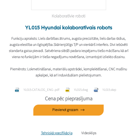
Kolaboratīvie roboti
YL015 Hyundai kolaboratīvais robots
Funkciju apraksts
: Liels darbības ātrums, augsta precizitāte, liels darba rādius,
augsta elestība un ilgtspējība.Skārienjūtīgs T/P un vienkārš interfeis. Divi iebūvēti
standarta gaisa pievadi. Satvēriena slēdži padara iespējamu tiešo mācīšanu kā arī
viena no funkcijām ir tieša negadījumu novēršana, izmantojot izliekto dizainu.
Piemērots
: Lokmetināšanai, materiālu apstrādei, komplektēšanai, CNC mašīnu
apkalpei, kā arī induviduālam pielietojumam.
YL015-CATALOG_ENG-.pdf
YL015.dwg
YL015.step
Cena pēc pieprasījuma
Pievienot grozam
Tehniskā specifikācija
Videoklips