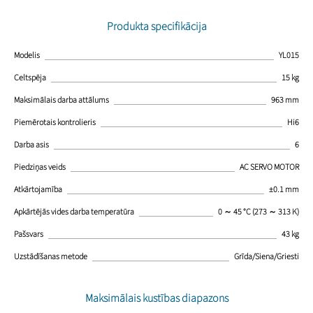
Produkta specifikācija
Modelis
YL015
Celtspēja
15 kg
Maksimālais darba attālums
963 mm
Piemērotais kontrolieris
Hi6
Darba asis
6
Piedziņas veids
AC SERVO MOTOR
Atkārtojamība
±0.1 mm
Apkārtējās vides darba temperatūra
0 ～ 45 °C (273 ～ 313 K)
Pašsvars
43 kg
Uzstādīšanas metode
Grīda/Siena/Griesti
Maksimālais kustības diapazons