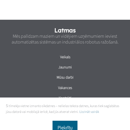
Latmas
Mēs palīdzam maziem un vidējiem uzņēmumiem ieviest
automatizētas sistēmas un industriālos robotus ražošanā.
Veikals
Jaunumi
Mūsu darbi
Vakances
Kontakti
Šī tīmekļa vietne izmanto sīkdatnes – nelielas teksta datnes, kuras tiek saglabātas
jūsu datorā vai mobilajā ierīcē, kad jūs atverat vietni.
Uzzināt vairāk
Piekrītu