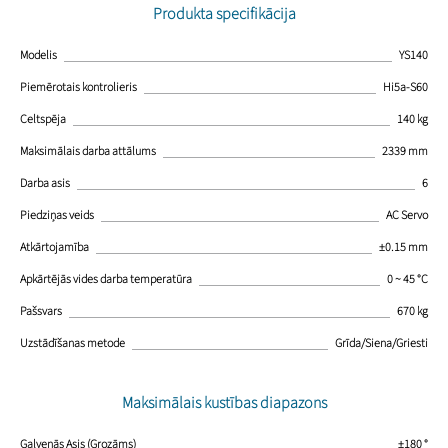
Produkta specifikācija
Modelis
YS140
Piemērotais kontrolieris
Hi5a-S60
Celtspēja
140 kg
Maksimālais darba attālums
2339 mm
Darba asis
6
Piedziņas veids
AC Servo
Atkārtojamība
±0.15 mm
Apkārtējās vides darba temperatūra
0 ~ 45 °C
Pašsvars
670 kg
Uzstādīšanas metode
Grīda/Siena/Griesti
Maksimālais kustības diapazons
Galvenās Asis (Grozāms)
±180 °