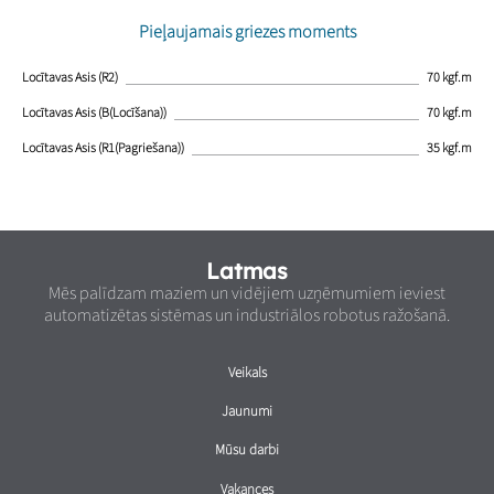
Pieļaujamais griezes moments
Locītavas Asis (R2)
70 kgf.m
Locītavas Asis (B(Locīšana))
70 kgf.m
Locītavas Asis (R1(Pagriešana))
35 kgf.m
Latmas
Mēs palīdzam maziem un vidējiem uzņēmumiem ieviest
automatizētas sistēmas un industriālos robotus ražošanā.
Veikals
Jaunumi
Mūsu darbi
Vakances