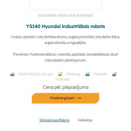
Industriālie roboti un to kontrolieri
YS140 Hyundai industriālais robots
Funkciju apraksts
: Liels darbības ātrums, augsta precizitāte, liels darba rādius,
augsta elestība un ilgtspējība.
Piemērots
: Punktmetināšanai, materiālu apstrādei, komplektēšanai, kā arī
induviduālam pielietojumam.
YS140-CATALOG_ENG.pdf
YS140.dwg
YS140.pdf
YS140.step
Cena pēc pieprasījuma
Pievienot grozam
Tehniskā specifikācija
Videoklips