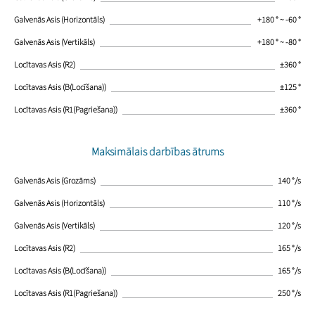
Galvenās Asis (Horizontāls)
+180 ° ~ -60 °
Galvenās Asis (Vertikāls)
+180 ° ~ -80 °
Locītavas Asis (R2)
±360 °
Locītavas Asis (B(Locīšana))
±125 °
Locītavas Asis (R1(Pagriešana))
±360 °
Maksimālais darbības ātrums
Galvenās Asis (Grozāms)
140 °/s
Galvenās Asis (Horizontāls)
110 °/s
Galvenās Asis (Vertikāls)
120 °/s
Locītavas Asis (R2)
165 °/s
Locītavas Asis (B(Locīšana))
165 °/s
Locītavas Asis (R1(Pagriešana))
250 °/s