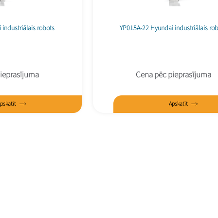
industriālais robots
YP015A-22 Hyundai industriālais ro
ieprasījuma
Cena pēc pieprasījuma
pskatīt
Apskatīt