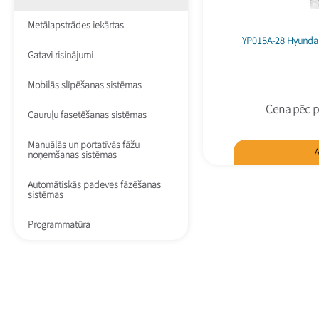
Metālapstrādes iekārtas
YP015A-28 Hyundai 
Gatavi risinājumi
Mobilās slīpēšanas sistēmas
Cena pēc p
Cauruļu fasetēšanas sistēmas
Manuālās un portatīvās fāžu
A
noņemšanas sistēmas
Automātiskās padeves fāzēšanas
sistēmas
Programmatūra