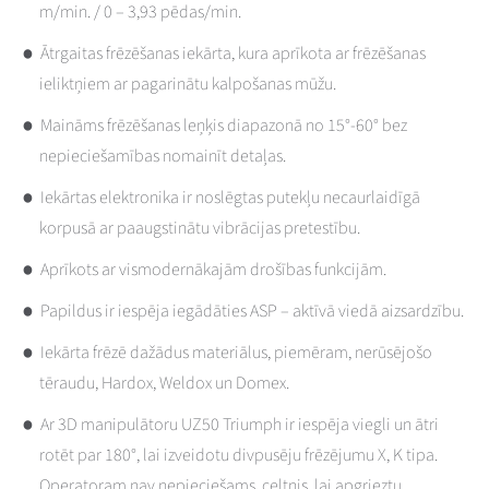
m/min. / 0 – 3,93 pēdas/min.
Ātrgaitas frēzēšanas iekārta, kura aprīkota ar frēzēšanas
ieliktņiem ar pagarinātu kalpošanas mūžu.
Maināms frēzēšanas leņķis diapazonā no 15°-60° bez
nepieciešamības nomainīt detaļas.
Iekārtas elektronika ir noslēgtas putekļu necaurlaidīgā
korpusā ar paaugstinātu vibrācijas pretestību.
Aprīkots ar vismodernākajām drošības funkcijām.
Papildus ir iespēja iegādāties ASP – aktīvā viedā aizsardzību.
Iekārta frēzē dažādus materiālus, piemēram, nerūsējošo
tēraudu, Hardox, Weldox un Domex.
Ar 3D manipulātoru UZ50 Triumph ir iespēja viegli un ātri
rotēt par 180°, lai izveidotu divpusēju frēzējumu X, K tipa.
Operatoram nav nepieciešams. celtnis, lai apgrieztu