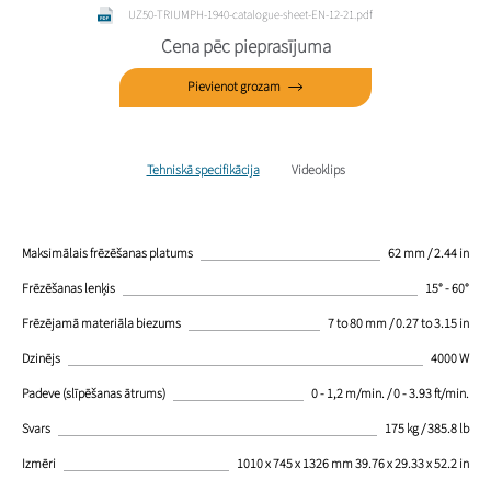
UZ50-TRIUMPH-1940-catalogue-sheet-EN-12-21.pdf
Cena pēc pieprasījuma
Pievienot grozam
Tehniskā specifikācija
Videoklips
Maksimālais frēzēšanas platums
62 mm / 2.44 in
Frēzēšanas lenķis
15° - 60°
Frēzējamā materiāla biezums
7 to 80 mm / 0.27 to 3.15 in
Dzinējs
4000 W
Padeve (slīpēšanas ātrums)
0 - 1,2 m/min. / 0 - 3.93 ft/min.
Svars
175 kg / 385.8 lb
Izmēri
1010 x 745 x 1326 mm 39.76 x 29.33 x 52.2 in