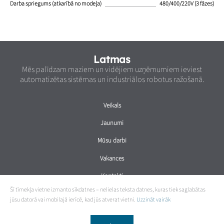
Darba spriegums (atkarībā no modeļa)
480/400/220V (3 fāzes)
Latmas
Mēs palīdzam maziem un vidējiem uzņēmumiem ieviest
automatizētas sistēmas un industriālos robotus ražošanā.
Veikals
Jaunumi
Mūsu darbi
Vakances
Kontakti
Šī tīmekļa vietne izmanto sīkdatnes – nelielas teksta datnes, kuras tiek saglabātas
jūsu datorā vai mobilajā ierīcē, kad jūs atverat vietni.
Uzzināt vairāk