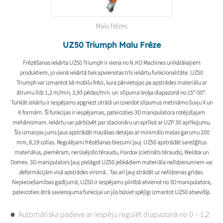
Malu frēzes
UZ50 Triumph Malu Frēze
Frēzēšanas iekārta UZ50 Triumph ir viena no N.KO Machines unikālākajiem
produktiem, jo vienā iekārtā tiek apvienotas trīs iekārtu funkcionalitāte. UZ50
Triumph var izmantot kā mobilu frēzi, kura pārvietojas pa apstrādes materiālu ar
ātrumu līdz 1,2 m/min, 3,93 pēdas/min. un slīpuma leņķa diapazonā no 15°-50°.
Turklāt iekārtu ir iespējams apgriezt otrādi un izveidot slīpumus metināmo šuvju X un
K formām. Šī funkcijas ir iespējamas, pateicoties 3D manipulatora rotējošajam
mehānismam. Iekārtu var pārbūvēt par stacionāru un aprīkot ar UZP 30 aprīkojumu.
Šis izmaiņas jums ļaus apstrādāt mazākas detaļas ar minimālo malas garumu 200
mm, 8,19 collas. Regulējami frēzēšanas biezumi ļauj UZ50 apstrādāt sarežģītus
materiālus, piemēram, nerūsējošo tēraudu, Hardox (cietināts tērauds), Weldox un
Domex. 3D manipulators ļauj pielāgot UZ50 jebkādiem materiāla nelīdzenumiem vai
deformācijām visā apstrādes virsmā.. Tas arī ļauj strādāt uz nelīdzenas grīdas.
Nepieciešamības gadījumā, UZ50 ir iespējams pilnībā atvienot no 3D manipulatora,
pateicoties ātrā savienojuma funkcijai un jūs būsiet spējīgi izmantot UZ50 atsevišķi.
Automātiska padeve ar iespēju regulēt diapazonā no 0 – 1,2