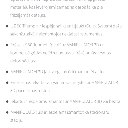
materiālu kas ievērojami samazina darba laika pie
frēzējamās detaļas.
UZ 50 Triumph ir iespēja salikt un izjaukt (Quick System) dažu
sekunžu laikā, neizmantojot nekādus instrumentus.
Frēze UZ 50 Triumph “peld” uz MANIPULATOR 3D un
kompensē grīdas nelīdzenumus vai frēzējamās virsmas
deformācijas.
MANIPULATOR 3D ļauj viegli un ērti manipulēt ar to.
Frēzēšanas iekārtas augstumu var regulēt ar MANIPULATOR
3D pacelšanas rokturi.
Iekārtu ir iespējams izmantot ar MANIPULATOR 3D vai bez tā.
MANIPULATOR 3D ir iespējams izmantot kā stacionāru
staciju.